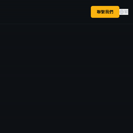
聯繫我們
繁
康應用
資助
康復創科應用基金
景
務
容創作軟件
I