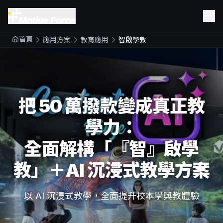
首頁
應用方案
教育應用
智啟學教
把 50 萬撥款變成真正教
學力：
全面解構「『智』啟學
教」＋AI 沉浸式教學方案
以 AI 沉浸式教學，全面提升校本學與教體驗